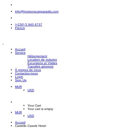
info@horizonscapparadis.com
(+230) 5 940 6737
French
Accueil
Service
Hébergement
Location de voitures
Excursions et Visites
Transfert aéroport
À propos de nous
Contactez-nous
Login
Sign Up
MUR
USD
Your Cart
Your cart is empty
MUR
USD
Accueil
Castello Casole Hotel