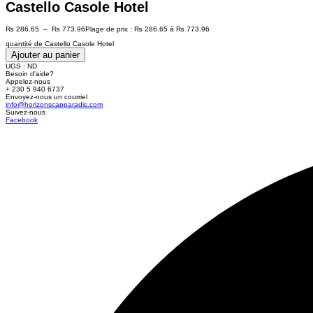
Castello Casole Hotel
₨
286.65
–
₨
773.96
Plage de prix : ₨ 286.65 à ₨ 773.96
quantité de Castello Casole Hotel
Ajouter au panier
UGS :
ND
Besoin d'aide?
Appelez-nous
+ 230 5 940 6737
Envoyez-nous un courriel
info@horizonscapparadis.com
Suivez-nous
Facebook