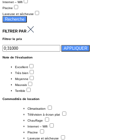
Internet – Wifi
Piscine
Laveuse et sécheuse
Recherche
FILTRER PAR
Filtrer le prix
APPLIQUER
Note de l'évaluation
Excellent
Très bien
Moyenne
Mauvais
Terrible
Commodités de location
Climatisation
Télévision à écran plat
Chauffage
Internet – Wifi
Piscine
Laveuse et sécheuse