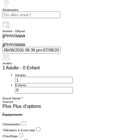
Destination
Arrivée - Départ
jj/mm/aaaa
-
jj/mm/aaaa
Invités
1 Adulte
-
0 Enfant
Adultes
Enfants
Guest Name
*
Avance
Plus
Plus d'options
Équipements
Climatisation
Télévision à écran plat
Chauffage