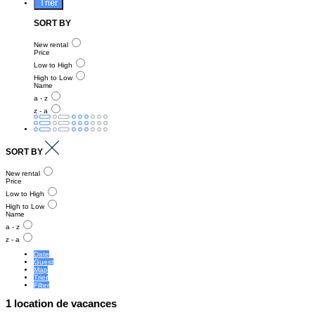
Trier
SORT BY
New rental
Price
Low to High
High to Low
Name
a - z
z - a
SORT BY
New rental
Price
Low to High
High to Low
Name
a - z
z - a
Date
Guest
Map
Trier
Filter
1 location de vacances