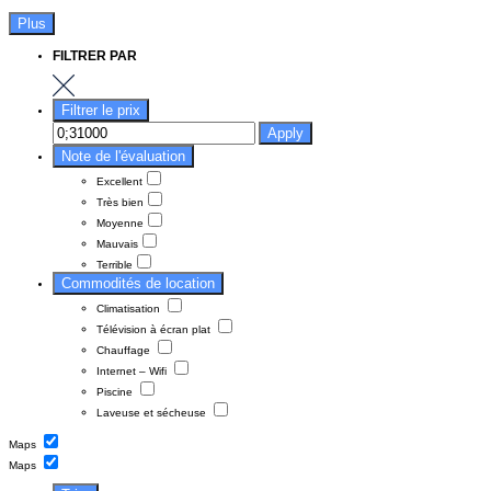
Plus
FILTRER PAR
Filtrer le prix
Apply
Note de l'évaluation
Excellent
Très bien
Moyenne
Mauvais
Terrible
Commodités de location
Climatisation
Télévision à écran plat
Chauffage
Internet – Wifi
Piscine
Laveuse et sécheuse
Maps
Maps