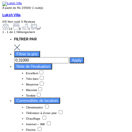
A partir de
Rs 15500
/ 1 nuit(s)
Luksh Villa
0/5
Non noté
0 Reviews
2
14
6
1
m
1 - 1 de 1 Hébergement
FILTRER PAR
Filtrer le prix
Apply
Note de l'évaluation
Excellent
Très bien
Moyenne
Mauvais
Terrible
Commodités de location
Climatisation
Télévision à écran plat
Chauffage
Internet – Wifi
Piscine