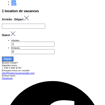
Trier
Filter
1 location de vacances
Arrivée - Départ
Guest
Adultes
Enfants
Apply
Besoin d'aide?
Appelez-nous
+ 230 5 940 6737
Envoyez-nous un courriel
info@horizonscapparadis.com
Suivez-nous
Facebook