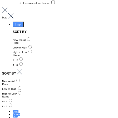
Laveuse et sécheuse
Map
Trier
SORT BY
New rental
Price
Low to High
High to Low
Name
a - z
z - a
SORT BY
New rental
Price
Low to High
High to Low
Name
a - z
z - a
Date
Guest
Map