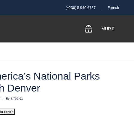
(+230) 5 940 6737
French
MUR
erica’s National Parks
th Denver
5
–
₨
4,707.61
au panier