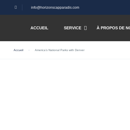
info@horizonscapparadis.com
ACCUEIL
SERVICE
À PROPOS DE N
Accueil
America’s National Parks with Denver