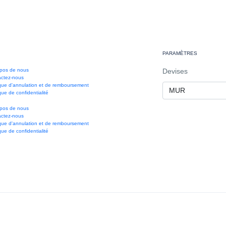
PARAMÈTRES
pos de nous
Devises
actez-nous
ique d'annulation et de remboursement
ique de confidentialité
pos de nous
actez-nous
ique d'annulation et de remboursement
ique de confidentialité