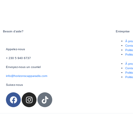
Besoin d'aide?
Entreprise
À pro
Cont
Appelez-nous
Polit
Polit
+ 230 5 940 6737
À pro
Envoyez-nous un courriel
Cont
Polit
info@horizonscapparadis.com
Polit
Suivez-nous