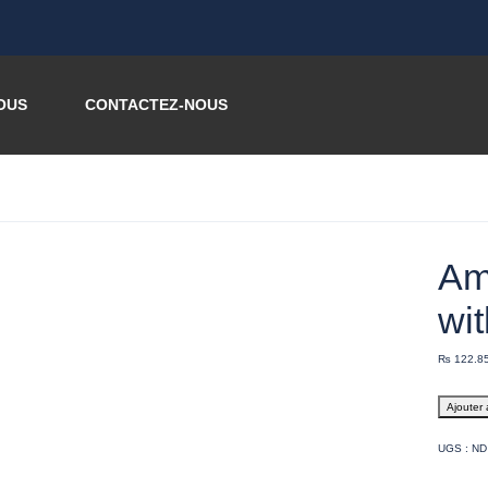
OUS
CONTACTEZ-NOUS
Am
wi
₨
122.8
Ajouter 
UGS :
ND