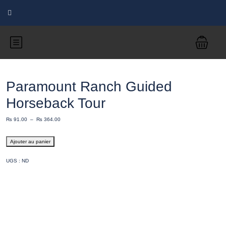
Paramount Ranch Guided
Horseback Tour
₨
91.00
–
₨
364.00
Ajouter au panier
UGS :
ND